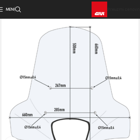
MENI
Preuzmi cenovn