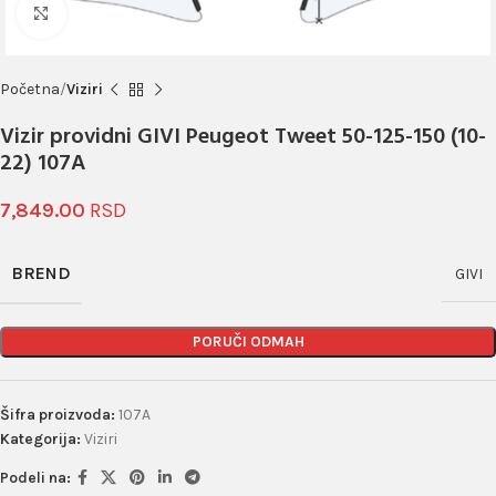
Click to enlarge
Početna
Viziri
Vizir providni GIVI Peugeot Tweet 50-125-150 (10-
22) 107A
7,849.00
BREND
GIVI
PORUČI ODMAH
Šifra proizvoda:
107A
Kategorija:
Viziri
Podeli na: