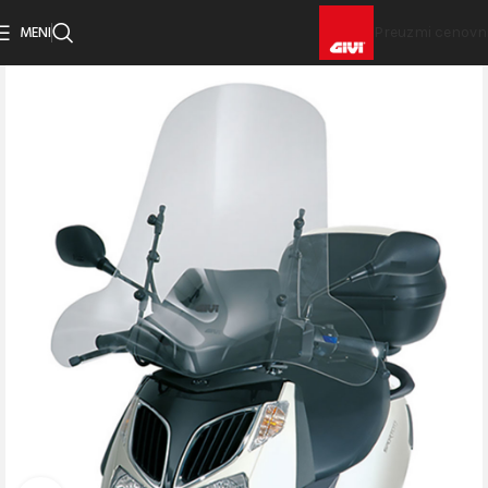
MENI
Preuzmi cenovn