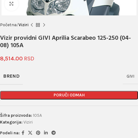
Click to enlarge
Početna
Viziri
Vizir providni GIVI Aprilia Scarabeo 125-250 (04-
08) 105A
8,514.00
BREND
GIVI
PORUČI ODMAH
Šifra proizvoda:
105A
Kategorija:
Viziri
Podeli na: