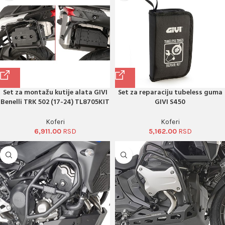
Set za montažu kutije alata GIVI
Set za reparaciju tubeless guma
Benelli TRK 502 (17-24) TL8705KIT
GIVI S450
Koferi
Koferi
6,911.00
5,162.00