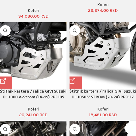
Koferi
Koferi
23,374.00
34,080.00
Štitnik kartera / ralica GIVI Suzuki
Štitnik kartera / ralica GIVI Suzuki
DL 1000 V-Strom (14-19) RP3105
DL 1050 V STROM (20-24) RP3117
Koferi
Koferi
20,241.00
18,491.00