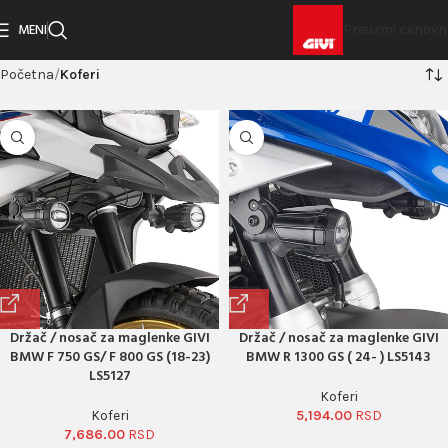
MENI
Preuzmi cenovn
Početna
Koferi
Držač / nosač za maglenke GIVI
Držač / nosač za maglenke GIVI
BMW F 750 GS/ F 800 GS (18-23)
BMW R 1300 GS ( 24- ) LS5143
LS5127
Koferi
Koferi
5,194.00
7,686.00