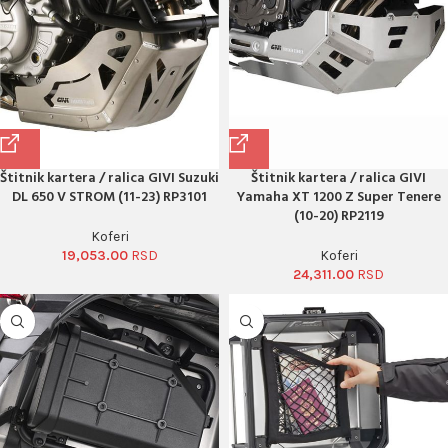
Štitnik kartera / ralica GIVI Suzuki
Štitnik kartera / ralica GIVI
DL 650 V STROM (11-23) RP3101
Yamaha XT 1200 Z Super Tenere
(10-20) RP2119
Koferi
19,053.00
Koferi
24,311.00