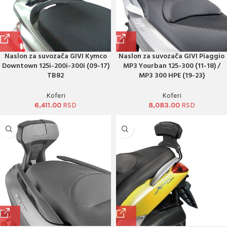
Naslon za suvozača GIVI Kymco
Naslon za suvozača GIVI Piaggio
Downtown 125i-200i-300i (09-17)
MP3 Yourban 125-300 (11-18) /
TB82
MP3 300 HPE (19-23)
Koferi
Koferi
6,411.00
8,083.00