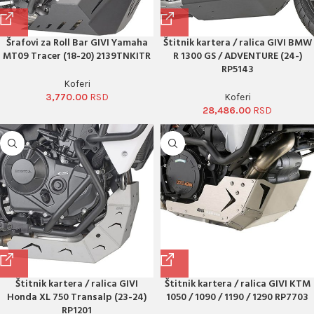
Šrafovi za Roll Bar GIVI Yamaha
Štitnik kartera / ralica GIVI BMW
MT09 Tracer (18-20) 2139TNKITR
R 1300 GS / ADVENTURE (24-)
RP5143
Koferi
3,770.00
Koferi
28,486.00
Štitnik kartera / ralica GIVI
Štitnik kartera / ralica GIVI KTM
Honda XL 750 Transalp (23-24)
1050 / 1090 / 1190 / 1290 RP7703
RP1201