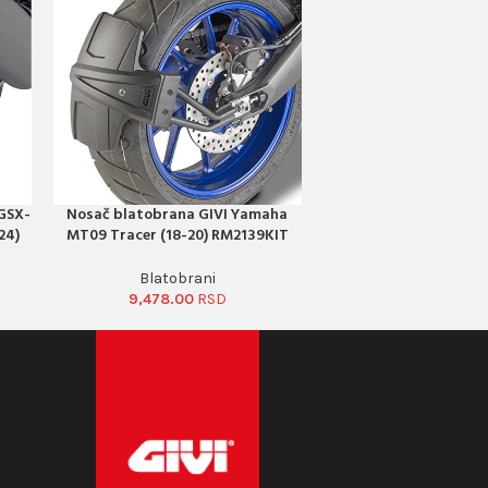
 GSX-
Nosač blatobrana GIVI Yamaha
PORUČI ODMAH
24)
MT09 Tracer (18-20) RM2139KIT
Blatobrani
9,478.00