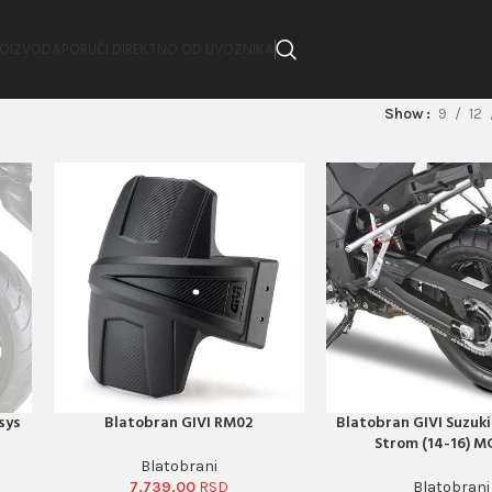
ROIZVODA
PORUČI DIREKTNO OD UVOZNIKA
Show
9
12
sys
Blatobran GIVI RM02
Blatobran GIVI Suzuki
PORUČI ODMAH
PORUČI ODMAH
Strom (14-16) M
Blatobrani
7,739.00
Blatobrani