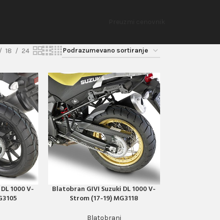
Preuzmi cenovnik
18
24
 DL 1000 V-
Blatobran GIVI Suzuki DL 1000 V-
PORUČI ODMAH
G3105
Strom (17-19) MG3118
Blatobrani