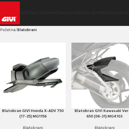
POČETNA STRANA
PRETRAGA PO MODELU MOTORA
KATALOG P
Početna
Blatobrani
Blatobran GIVI Honda X-ADV 750
Blatobran GIVI Kawasaki Ver
PORUČI ODMAH
PORUČI ODMAH
(17-25) MG1156
650 (06-21) MG4103
Blatobrani
Blatobrani