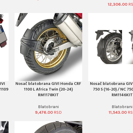
12,306.00
IVI
Nosač blatobrana GIVI Honda CRF
Nosač blatobrana GIV
PORUČI ODMAH
PORUČI ODMAH
G1109
1100 L Africa Twin (20-24)
750 S (16-20) / NC 75
RM1178KIT
RM1146KIT
Blatobrani
Blatobrani
9,476.00
11,543.00