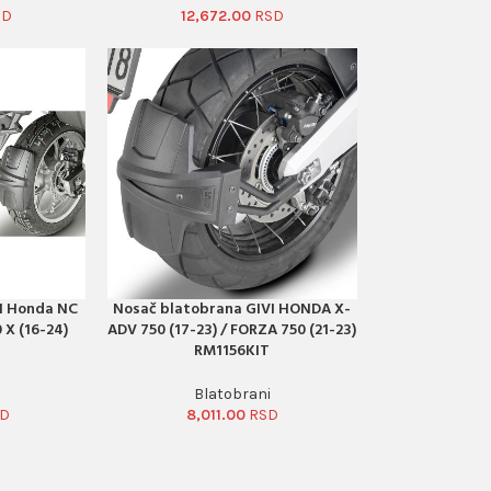
12,672.00
I Honda NC
Nosač blatobrana GIVI HONDA X-
PORUČI ODMAH
0 X (16-24)
ADV 750 (17-23) / FORZA 750 (21-23)
RM1156KIT
Blatobrani
8,011.00