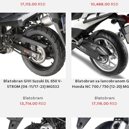
17,115.00
10,488.00
Blatobran GIVI Suzuki DL 650 V-
Blatobran sa lancobranom G
PORUČI ODMAH
PORUČI ODMAH
STROM (04-11/17-23) MG532
Honda NC 700 / 750 (12-20) M
Blatobrani
Blatobrani
13,714.00
17,116.00