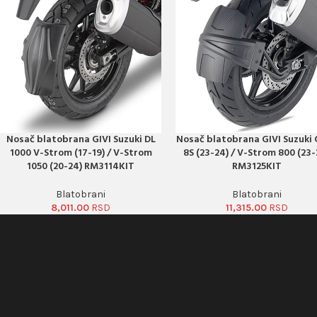
Nosač blatobrana GIVI Suzuki DL
Nosač blatobrana GIVI Suzuki
PORUČI ODMAH
PORUČI ODMAH
1000 V-Strom (17-19) / V-Strom
8S (23-24) / V-Strom 800 (23-
1050 (20-24) RM3114KIT
RM3125KIT
Blatobrani
Blatobrani
8,011.00
11,315.00