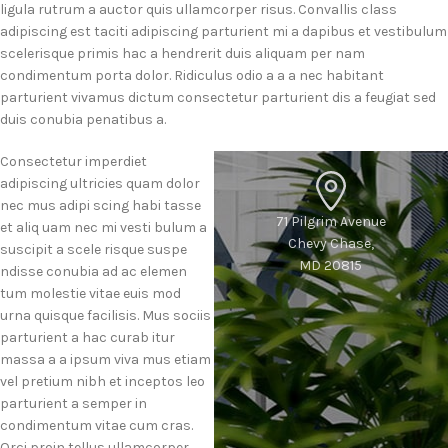
ligula rutrum a auctor quis ullamcorper risus. Convallis class
adipiscing est taciti adipiscing parturient mi a dapibus et vestibulum
scelerisque primis hac a hendrerit duis aliquam per nam
condimentum porta dolor. Ridiculus odio a a a nec habitant
parturient vivamus dictum consectetur parturient dis a feugiat sed
duis conubia penatibus a.
Consectetur imperdiet
adipiscing ultricies quam dolor
nec mus adipi scing habi tasse
71 Pilgrim Avenue
et aliq uam nec mi vesti bulum a
Chevy Chase,
suscipit a scele risque suspe
MD 20815
ndisse conubia ad ac elemen
tum molestie vitae euis mod
urna quisque facilisis. Mus sociis
parturient a hac curab itur
massa a a ipsum viva mus etiam
vel pretium nibh et inceptos leo
parturient a semper in
condimentum vitae cum cras.
Orci proin tellus ullamcorper