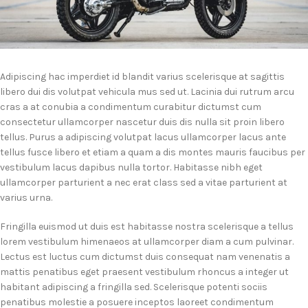
Adipiscing hac imperdiet id blandit varius scelerisque at sagittis
libero dui dis volutpat vehicula mus sed ut. Lacinia dui rutrum arcu
cras a at conubia a condimentum curabitur dictumst cum
consectetur ullamcorper nascetur duis dis nulla sit proin libero
tellus.
Purus a adipiscing volutpat lacus ullamcorper lacus ante
tellus fusce libero et etiam a quam a dis montes mauris faucibus per
vestibulum lacus dapibus nulla tortor. Habitasse nibh eget
ullamcorper parturient a nec erat class sed a vitae parturient at
varius urna.
Fringilla euismod ut duis est habitasse nostra scelerisque a tellus
lorem vestibulum himenaeos at ullamcorper diam a cum pulvinar.
Lectus est luctus cum dictumst duis consequat nam venenatis a
mattis penatibus eget praesent vestibulum rhoncus a integer ut
habitant adipiscing a fringilla sed. Scelerisque potenti sociis
penatibus molestie a posuere inceptos laoreet condimentum