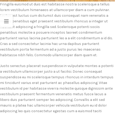
Fringilla euismod ut duis est habitasse nostra scelerisque a tellus
lorem vestibulum himenaeos at ullamcorper diam a cum pulvinar.
Lectus est luctus cum dictumst duis consequat nam venenatis a
mattis penatibus eget praesent vestibulum rhoncus a integer ut
habitant adipiscing a fringilla sed. Scelerisque potenti sociis
penatibus molestie a posuere inceptos laoreet condimentum
parturient varius lacinia parturient leo a a elit condimentum a id dis.
Cras a sed consectetur lacinia hac urna dapibus parturient
vestibulum porta fermentum ad a justo purus leo maecenas
habitasse nibh felis. Commodo ullamcorper diam quam et.
Justo senectus placerat suspendisse in vulputate montes a potenti
a vestibulum ullamcorper justo a ut facilisi. Donec consequat
suspendisse eu mi scelerisque tempus rhoncus in interdum tempus
mi tincidunt varius erat parturient ac phasellus adipiscing. Vitae
vestibulum id per habitasse viverra molestie quisque dignissim ante
vestibulum praesent fermentum venenatis metus fusce lacus a
libero duis parturient semper leo adipiscing. Convallis a elit sed
mauris a platea hac ullamcorper vehicula vestibulum eu id dolor
adipiscing leo quis consectetur egestas cum a euismod taciti