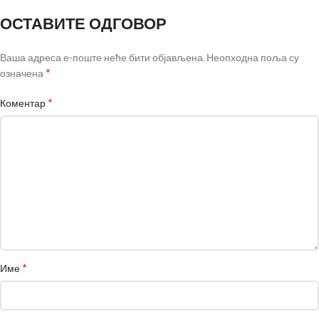
ОСТАВИТЕ ОДГОВОР
Ваша адреса е-поште неће бити објављена.
Неопходна поља су
*
означена
*
Коментар
*
Име