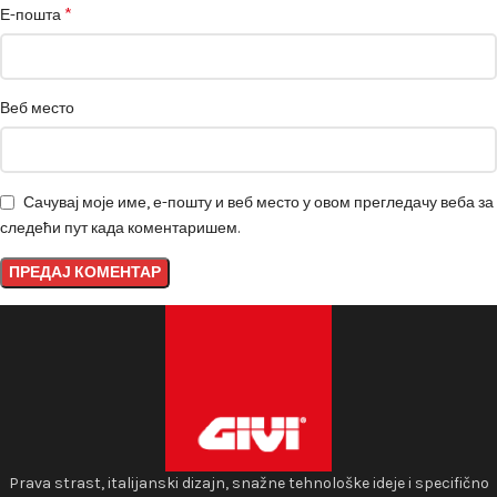
*
Е-пошта
Веб место
Сачувај моје име, е-пошту и веб место у овом прегледачу веба за
следећи пут када коментаришем.
Prava strast, italijanski dizajn, snažne tehnološke ideje i specifično