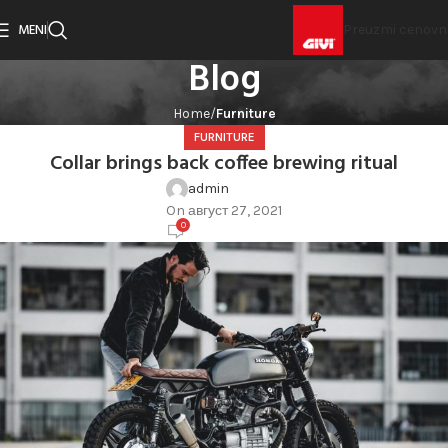
MENI
Preuzmi cenovn
Blog
Home
Furniture
FURNITURE
Collar brings back coffee brewing ritual
admin
On август 27, 2021
0