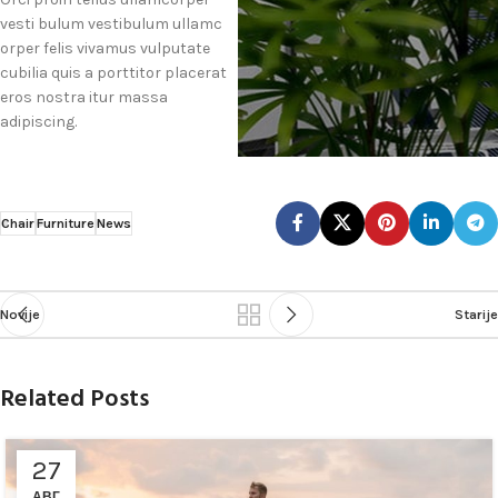
vesti bulum vestibulum ullamc
orper felis vivamus vulputate
cubilia quis a porttitor placerat
eros nostra itur massa
adipiscing.
Chair
Furniture
News
Novije
Starije
Related Posts
27
АВГ