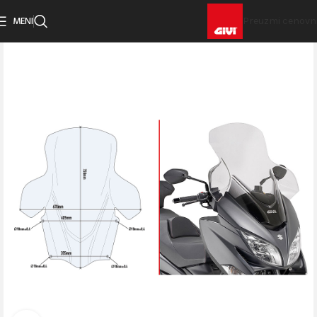
MENI
Preuzmi cenovn