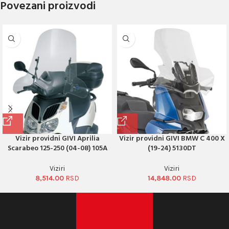
Povezani proizvodi
Vizir providni GIVI Aprilia
Vizir providni GIVI BMW C 400 X
Scarabeo 125-250 (04-08) 105A
(19-24) 5130DT
Viziri
Viziri
8,514.00
14,848.00