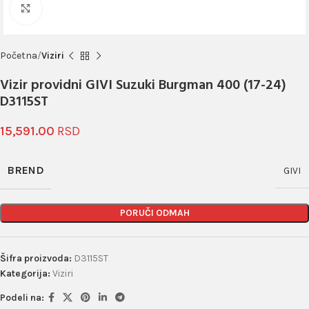
Click to enlarge
Početna
Viziri
Vizir providni GIVI Suzuki Burgman 400 (17-24)
D3115ST
15,591.00
BREND
GIVI
PORUČI ODMAH
Šifra proizvoda:
D3115ST
Kategorija:
Viziri
Podeli na: