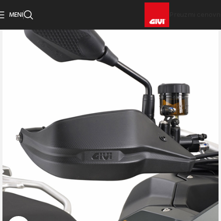
MENI
Preuzmi cenovn