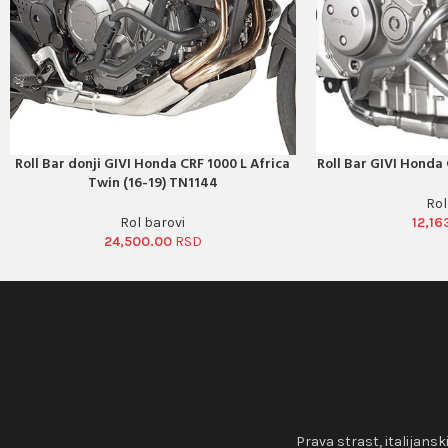
Roll Bar donji GIVI Honda CRF 1000 L Africa
Roll Bar GIVI Honda
PORUČI ODMAH
PORUČI ODMAH
Twin (16-19) TN1144
Rol
Rol barovi
12,16
24,500.00
Prava strast, italijansk