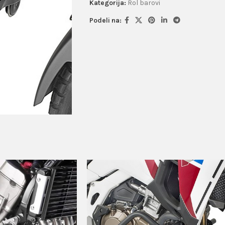
Kategorija:
Rol barovi
Podeli na: