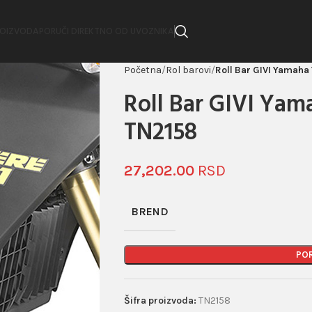
ROIZVODA
PORUČI DIREKTNO OD UVOZNIKA
Početna
Rol barovi
Roll Bar GIVI Yamaha
Roll Bar GIVI Yam
TN2158
27,202.00
BREND
PO
Šifra proizvoda:
TN2158