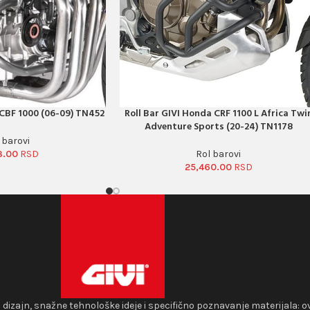
 CBF 1000 (06-09) TN452
Roll Bar GIVI Honda CRF 1100 L Africa Twi
PORUČI ODMAH
Adventure Sports (20-24) TN1178
 barovi
3.00
Rol barovi
25,460.00
i dizajn, snažne tehnološke ideje i specifično poznavanje materijala: o