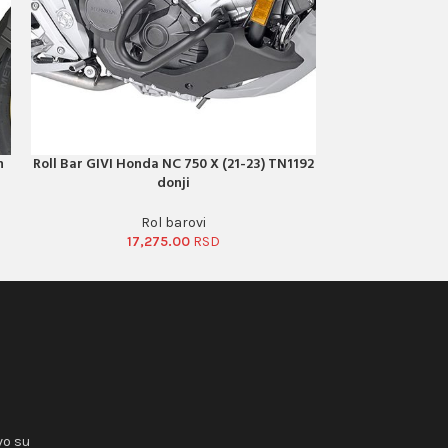
n
Roll Bar GIVI Honda NC 750 X (21-23) TN1192
Roll Bar GIVI Ho
PORUČI ODMAH
PORUČI ODMAH
donji
Rol barovi
17,275.00
20
vo su