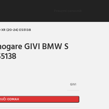
Preuzmi cenovnik
0 XR (20-24) ES5138
 nogare GIVI BMW S
S5138
GIVI
RUČI ODMAH