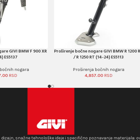
ogare GIVI BMW F 900 XR
Proširenje bočne nogare GIVI BMW R 1200 
PORUČI ODMAH
4) ES5137
/ R 1250 RT (14-24) ES5113
 bočnih nogara
Proširenja bočnih nogara
7.00
4,857.00
i dizajn, snažne tehnološke ideje i specifično poznavanje materijala: o