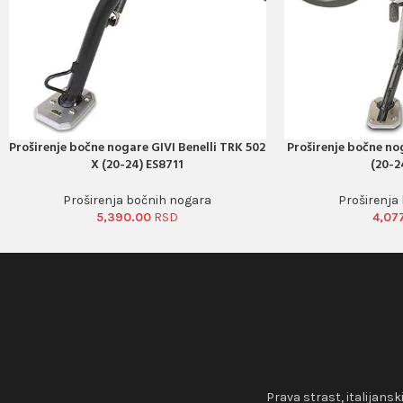
Proširenje bočne nogare GIVI Benelli TRK 502
Proširenje bočne n
PORUČI ODMAH
PORUČI ODMAH
X (20-24) ES8711
(20-2
Proširenja bočnih nogara
Proširenja
5,390.00
4,07
Prava strast, italijansk