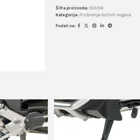
Šifra proizvoda:
ES5138
Kategorija:
Proširenja bočnih nogara
Podeli na: