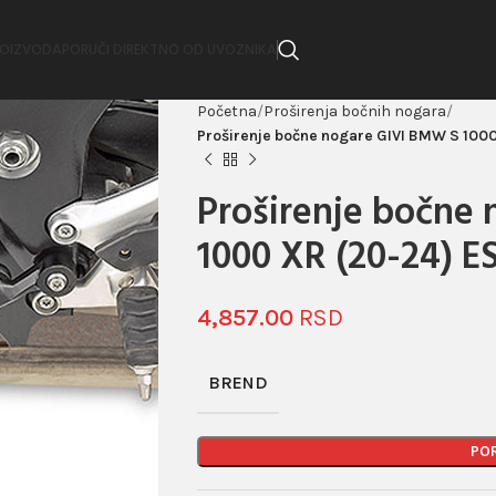
ROIZVODA
PORUČI DIREKTNO OD UVOZNIKA
Početna
Proširenja bočnih nogara
Proširenje bočne nogare GIVI BMW S 100
Proširenje bočne
1000 XR (20-24) E
4,857.00
BREND
PO