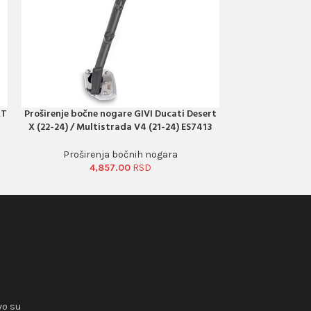
RT
Proširenje bočne nogare GIVI Ducati Desert
Proširenje boč
PORUČI ODMAH
PORUČI ODMAH
X (22-24) / Multistrada V4 (21-24) ES7413
1000 L AFRI
Proširenja bočnih nogara
Prošire
4,857.00
4
vo su