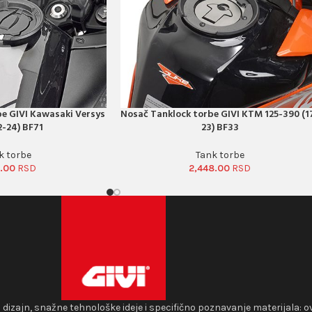
e GIVI Kawasaki Versys
Nosač Tanklock torbe GIVI KTM 125-390 (1
PORUČI ODMAH
2-24) BF71
23) BF33
k torbe
Tank torbe
6.00
2,448.00
i dizajn, snažne tehnološke ideje i specifično poznavanje materijala: o