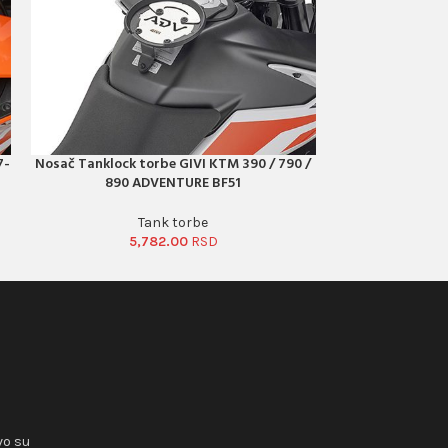
7-
Nosač Tanklock torbe GIVI KTM 390 / 790 /
Nosač Tanklock
PORUČI ODMAH
PORUČI ODMAH
890 ADVENTURE BF51
Himala
Tank torbe
5,782.00
1
vo su