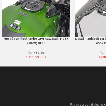
Nosač Tanklock torbe GIVI Kawasaki H2 SX
Nosač Tanklock torb
PORUČI ODMAH
PORUČI ODMAH
(18-21) BF35
650 (2
Tank torbe
Tan
1,716.00
1,71
Prava strast, italijansk