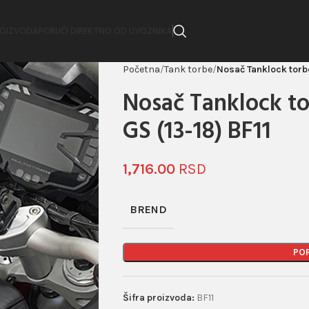
ROIZVODA
PORUČI DIREKTNO OD UVOZNIKA
Početna
Tank torbe
Nosač Tanklock torb
Nosač Tanklock t
GS (13-18) BF11
1,716.00
BREND
PO
Šifra proizvoda:
BF11