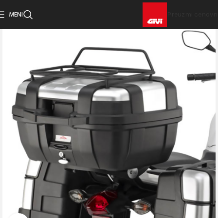
MENI
Preuzmi cenovn