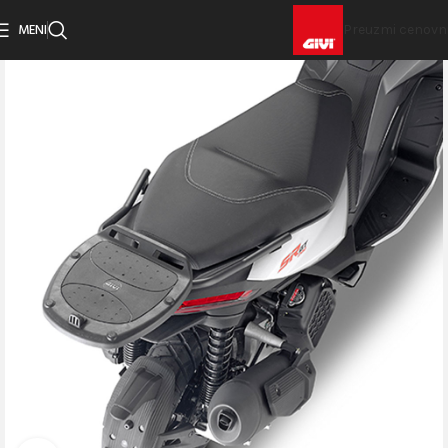
MENI
Preuzmi cenovn