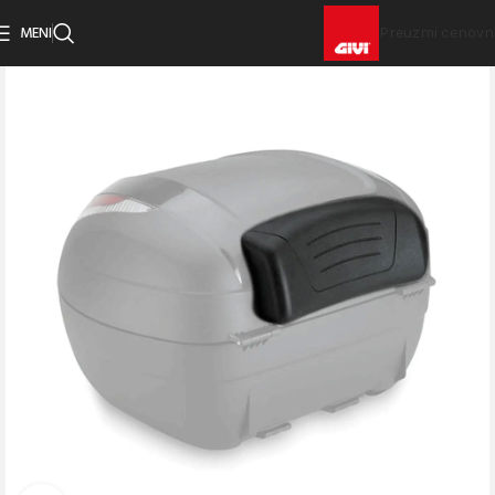
MENI
Preuzmi cenovn