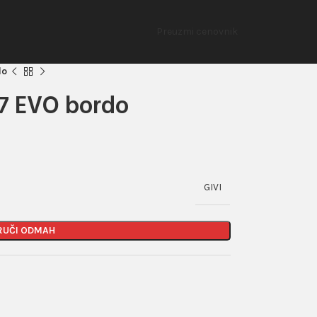
Preuzmi cenovnik
do
0.7 EVO bordo
GIVI
RUČI ODMAH