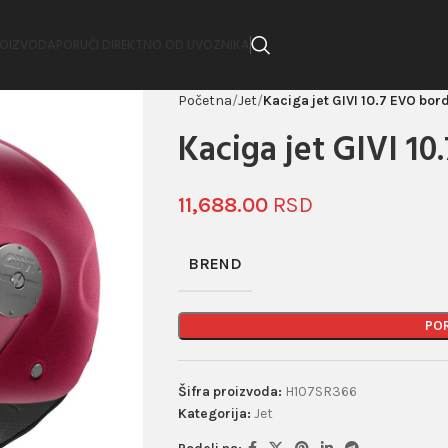
ROIZVODA
PORUČI DIREKTNO OD UVOZNIKA
Početna
Jet
Kaciga jet GIVI 10.7 EVO bor
Kaciga jet GIVI 1
11,688.00
BREND
PO
Šifra proizvoda:
H107SR366
Kategorija:
Jet