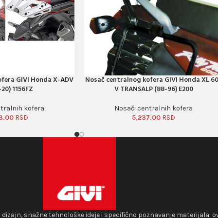
ofera GIVI Honda X-ADV
Nosač centralnog kofera GIVI Honda XL 6
PORUČI ODMAH
-20) 1156FZ
V TRANSALP (88-96) E200
tralnih kofera
Nosači centralnih kofera
3.00
5,237.00
i dizajn, snažne tehnološke ideje i specifično poznavanje materijala: o