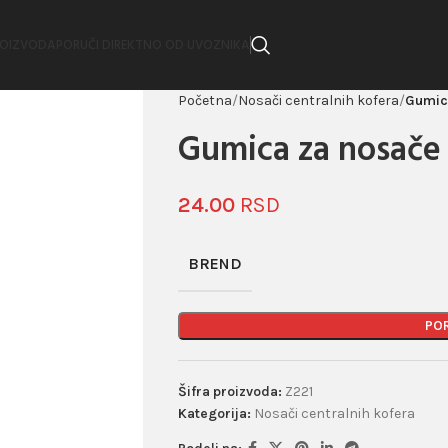
ROIZVODA
PORUČI DIREKTNO OD UVOZNIKA
Početna
Nosači centralnih kofera
Gumica
Gumica za nosače 
24.00
BREND
PO
Šifra proizvoda:
Z221
Kategorija:
Nosači centralnih kofera