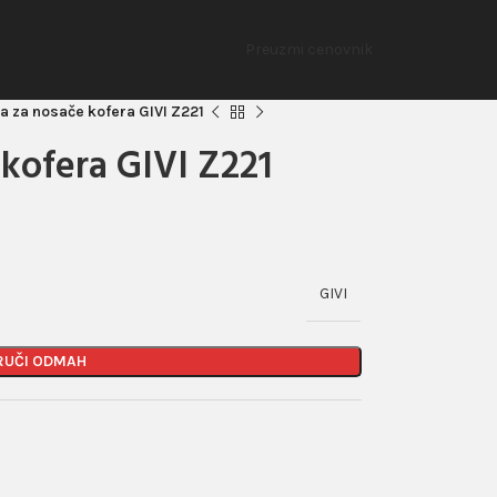
Preuzmi cenovnik
 za nosače kofera GIVI Z221
kofera GIVI Z221
GIVI
RUČI ODMAH