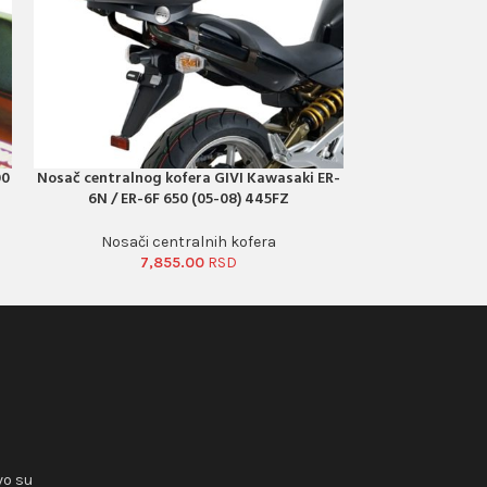
00
Nosač centralnog kofera GIVI Kawasaki ER-
Nosač centralno
PORUČI ODMAH
PORUČI ODMAH
6N / ER-6F 650 (05-08) 445FZ
6N/ ER
Nosači centralnih kofera
Nosači 
7,855.00
12
vo su