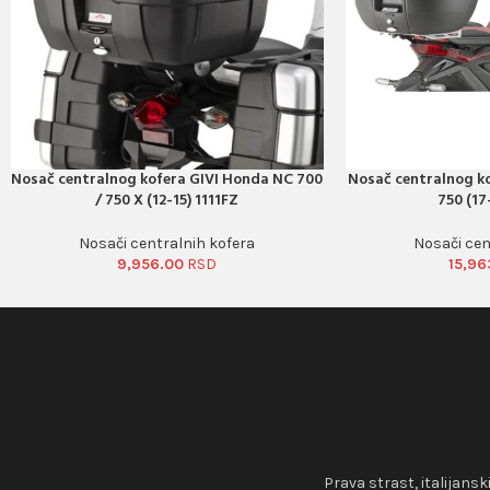
Nosač centralnog kofera GIVI Honda NC 700
Nosač centralnog k
PORUČI ODMAH
PORUČI ODMAH
/ 750 X (12-15) 1111FZ
750 (17
Nosači centralnih kofera
Nosači cen
9,956.00
15,96
Prava strast, italijansk