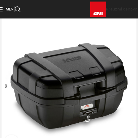
MENI
Preuzmi cenovn