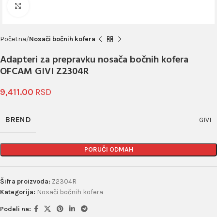
Click to enlarge
Početna
Nosači bočnih kofera
Adapteri za prepravku nosača bočnih kofera
OFCAM GIVI Z2304R
9,411.00
BREND
GIVI
PORUČI ODMAH
Šifra proizvoda:
Z2304R
Kategorija:
Nosači bočnih kofera
Podeli na: