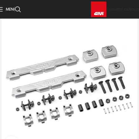
MENI
Preuzmi cenovn